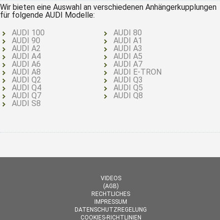
Wir bieten eine Auswahl an verschiedenen Anhängerkupplungen
für folgende AUDI Modelle:
AUDI 100
AUDI 80
AUDI 90
AUDI A1
AUDI A2
AUDI A3
AUDI A4
AUDI A5
AUDI A6
AUDI A7
AUDI A8
AUDI E-TRON
AUDI Q2
AUDI Q3
AUDI Q4
AUDI Q5
AUDI Q7
AUDI Q8
AUDI S8
VIDEOS
(AGB)
RECHTLICHES
IMPRESSUM
DATENSCHUTZREGELUNG
COOKIES-RICHTLINIEN