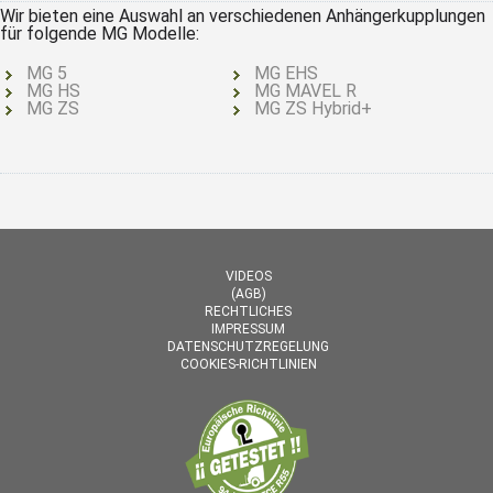
Wir bieten eine Auswahl an verschiedenen Anhängerkupplungen
für folgende MG Modelle:
MG 5
MG EHS
MG HS
MG MAVEL R
MG ZS
MG ZS Hybrid+
VIDEOS
(AGB)
RECHTLICHES
IMPRESSUM
DATENSCHUTZREGELUNG
COOKIES-RICHTLINIEN