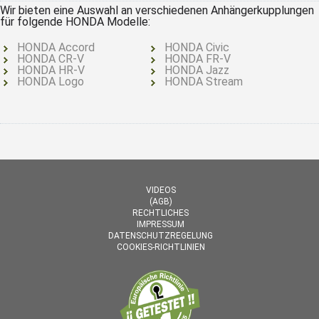
Wir bieten eine Auswahl an verschiedenen Anhängerkupplungen
für folgende HONDA Modelle:
HONDA Accord
HONDA Civic
HONDA CR-V
HONDA FR-V
HONDA HR-V
HONDA Jazz
HONDA Logo
HONDA Stream
VIDEOS
(AGB)
RECHTLICHES
IMPRESSUM
DATENSCHUTZREGELUNG
COOKIES-RICHTLINIEN