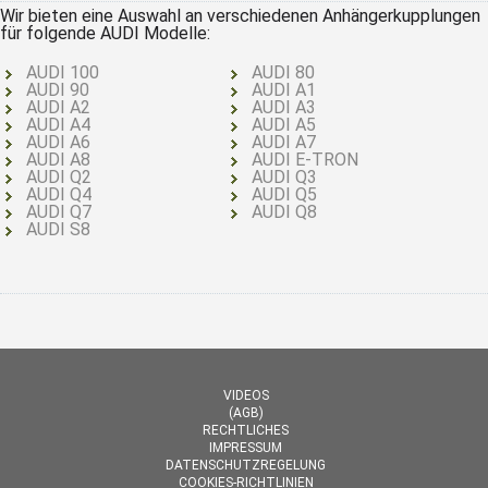
Wir bieten eine Auswahl an verschiedenen Anhängerkupplungen
für folgende AUDI Modelle:
AUDI 100
AUDI 80
AUDI 90
AUDI A1
AUDI A2
AUDI A3
AUDI A4
AUDI A5
AUDI A6
AUDI A7
AUDI A8
AUDI E-TRON
AUDI Q2
AUDI Q3
AUDI Q4
AUDI Q5
AUDI Q7
AUDI Q8
AUDI S8
VIDEOS
(AGB)
RECHTLICHES
IMPRESSUM
DATENSCHUTZREGELUNG
COOKIES-RICHTLINIEN