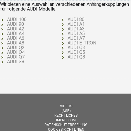
Wir bieten eine Auswahl an verschiedenen Anhängerkupplungen
für folgende AUDI Modelle:
AUDI 100
AUDI 80
AUDI 90
AUDI A1
AUDI A2
AUDI A3
AUDI A4
AUDI A5
AUDI A6
AUDI A7
AUDI A8
AUDI E-TRON
AUDI Q2
AUDI Q3
AUDI Q4
AUDI Q5
AUDI Q7
AUDI Q8
AUDI S8
VIDEOS
(AGB)
RECHTLICHES
IMPRESSUM
DATENSCHUTZREGELUNG
COOKIES-RICHTLINIEN